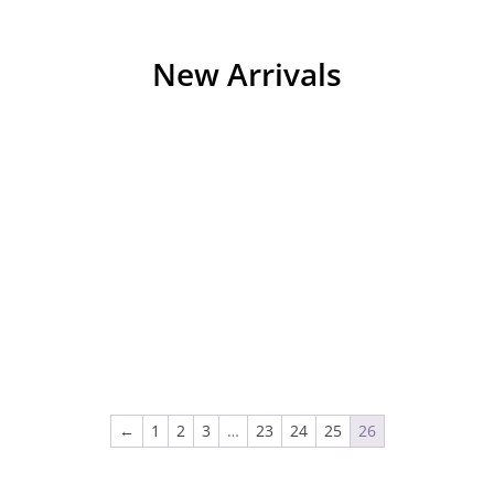
New Arrivals
←
1
2
3
…
23
24
25
26