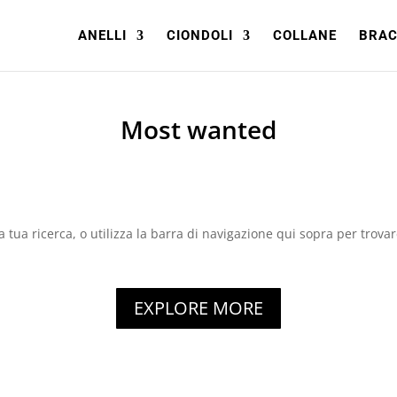
ANELLI
CIONDOLI
COLLANE
BRAC
Most wanted
a tua ricerca, o utilizza la barra di navigazione qui sopra per trovare
EXPLORE MORE