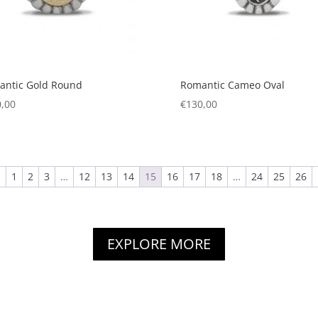
antic Gold Round
Romantic Cameo Oval
,00
€
130,00
←
1
2
3
…
12
13
14
15
16
17
18
…
24
25
26
EXPLORE MORE