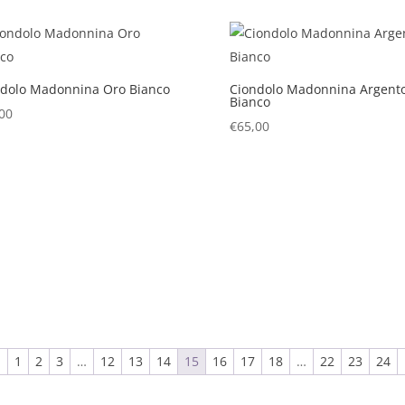
ndolo Madonnina Oro Bianco
Ciondolo Madonnina Argent
Bianco
00
€
65,00
←
1
2
3
…
12
13
14
15
16
17
18
…
22
23
24