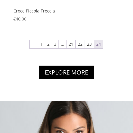
Croce Piccola Treccia
€
40,00
←
1
2
3
…
21
22
23
24
EXPLORE MORE