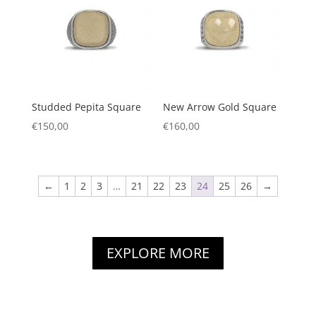
Studded Pepita Square
New Arrow Gold Square
€
150,00
€
160,00
←
1
2
3
…
21
22
23
24
25
26
→
EXPLORE MORE