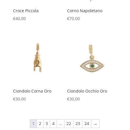
Croce Piccola
Corno Napoletano
€
40,00
€
70,00
Ciondolo Corna Oro
Ciondolo Occhio Oro
€
30,00
€
30,00
1
2
3
4
…
22
23
24
→