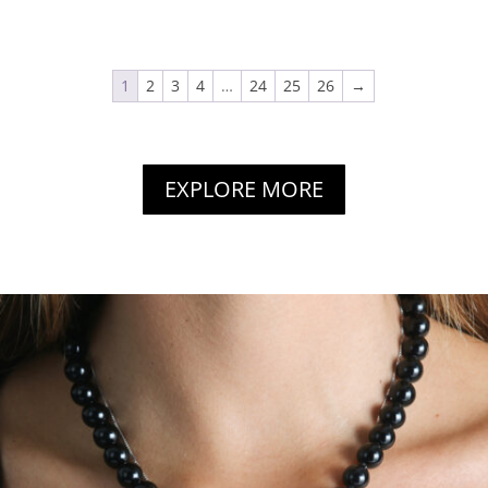
1
2
3
4
…
24
25
26
→
EXPLORE MORE