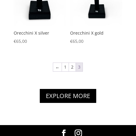
Orecchini X silver
Orecchini X gold
€
65,00
€
65,00
←
1
2
3
EXPLORE MORE