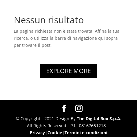
Nessun risultato
La pagina richiesta non è stata trovata. Affina la tua
ricerca, o utilizza la barra di navigazione qui sopra
per trovare il post.
EXPLORE MORE
© Copyright - 2021 Design By
The Digital Box S.p.A.
All Rights Reserved - P.I.: 08167651218
Privacy
|
Cookie
|
Termini e condizioni