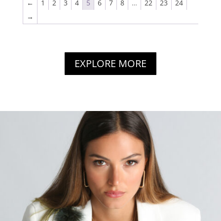
←
1
2
3
4
5
6
7
8
…
22
23
24
→
EXPLORE MORE