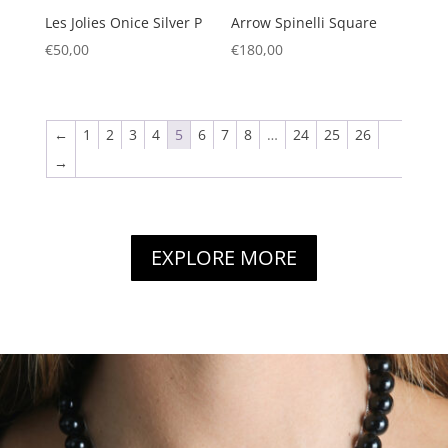
Les Jolies Onice Silver P
Arrow Spinelli Square
€
50,00
€
180,00
←
1
2
3
4
5
6
7
8
…
24
25
26
→
EXPLORE MORE