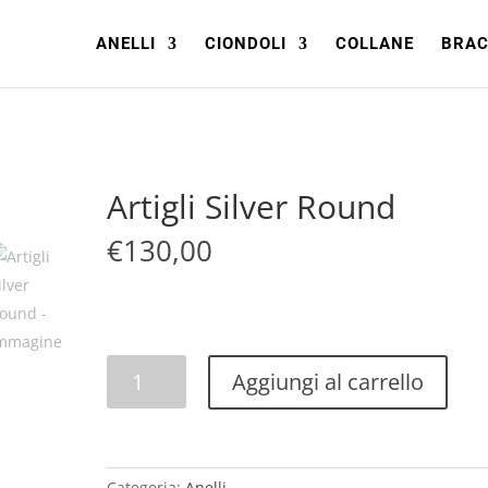
ANELLI
CIONDOLI
COLLANE
BRAC
Artigli Silver Round
€
130,00
Artigli
Aggiungi al carrello
Silver
Round
quantità
Categoria:
Anelli