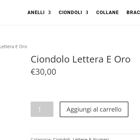
ANELLI
CIONDOLI
COLLANE
BRAC
Lettera E Oro
Ciondolo Lettera E Oro
€
30,00
Ciondolo
Aggiungi al carrello
Lettera
E
Oro
quantità
Categorie:
Ciondoli
,
Lettere & Numeri