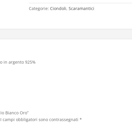
quantità
Categorie:
Ciondoli
,
Scaramantici
o in argento 925%
lio Bianco Oro”
I campi obbligatori sono contrassegnati
*