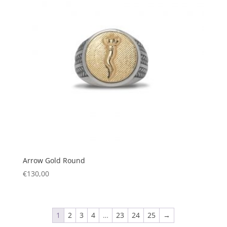
Arrow Gold Round
€
130,00
1
2
3
4
…
23
24
25
→