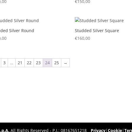
,00
€
150,00
ded Silver Round
Studded Silver Square
,00
€
160,00
3
…
21
22
23
24
25
→
.p.A.
All Rights Reserved - P.I.: 08167651218
Privacy
|
Cookie
|
Ter