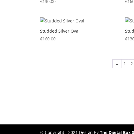
€
130,00
€
160
Studded Silver Oval
Stud
€
160,00
€
130
←
1
2
© Copyright - 2021 Design By
The Digital Box S