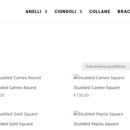
ANELLI
CIONDOLI
COLLANE
BRAC
dded Cameo Round
Studded Cameo Square
00
€
130,00
dded Gold Square
Studded Pepita Square