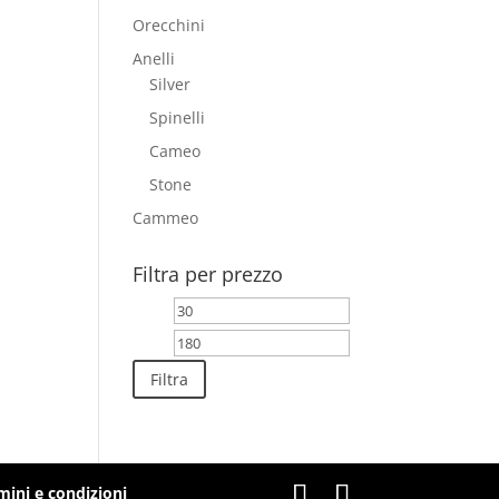
Orecchini
Anelli
Silver
Spinelli
Cameo
Stone
Cammeo
Filtra per prezzo
Prezzo
Prezzo
Min
Max
Filtra
mini e condizioni