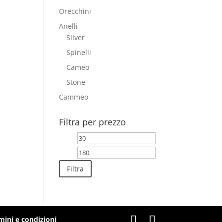
Orecchini
Anelli
Silver
Spinelli
Cameo
Stone
Cammeo
Filtra per prezzo
Prezzo
Prezzo
Min
Max
Filtra
mini e condizioni