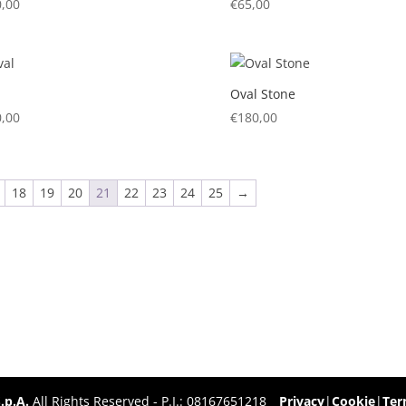
,00
€
65,00
Oval Stone
,00
€
180,00
18
19
20
21
22
23
24
25
→
.p.A.
All Rights Reserved - P.I.: 08167651218
Privacy
|
Cookie
|
Ter