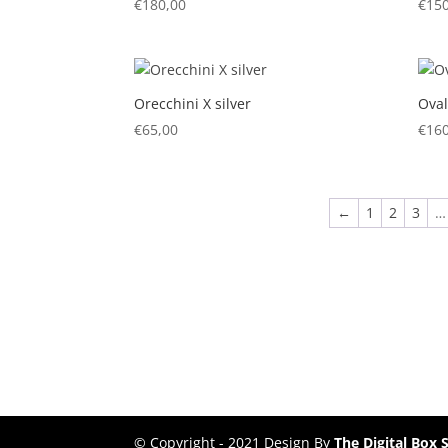
€
180,00
€
150
Orecchini X silver
Oval
€
65,00
€
160
←
1
2
3
…
© Copyright - 2021 Design By
The Digital Box S